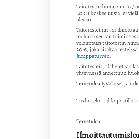
Taitotestin hinta on 10€ / 
20 € ( koskee uusia, ei vi
olevia)
Taitotesteihin voi ilmoittaut
mukana seuran toiminnassa, 
veloitetaan taitotestin hin
20 €, joka sisältää testeiss
Jumppaturvan.
Taitotesteistä lähetetään l
yhteydessä annettuun huolt
Tervetuloa JyVolaiset ja tule
Tiedustelut sähköpostilla ta
Tervetuloa!
Ilmoittautumislom