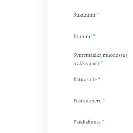
Sukunimi
*
Etunimi
*
Syntymäaika muodossa (
pv.kk.vuosi)
*
Katuosoite
*
Postinumero
*
Paikkakunta
*