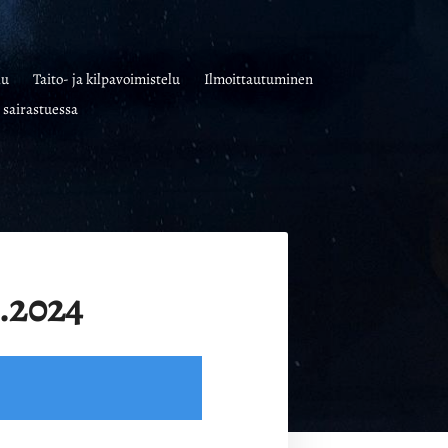
lu
Taito- ja kilpavoimistelu
Ilmoittautuminen
 sairastuessa
5.2024