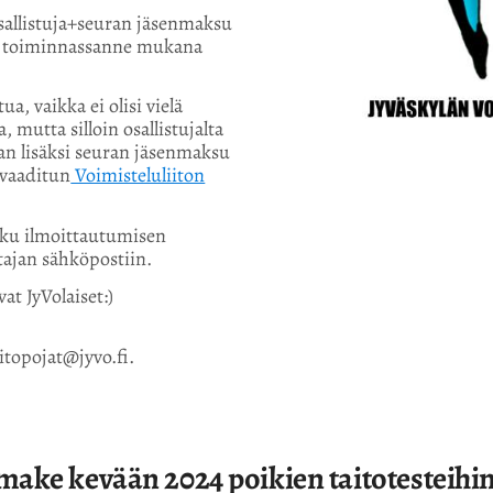
osallistuja+seuran jäsenmaksu
elä toiminnassanne mukana
ua, vaikka ei olisi vielä
mutta silloin osallistujalta
nan lisäksi seuran jäsenmaksu
ä vaaditun
Voimisteluliiton
asku ilmoittautumisen
ajan sähköpostiin.
vat JyVolaiset:)
itopojat@jyvo.fi.
ake kevään 2024 poikien taitotesteihin