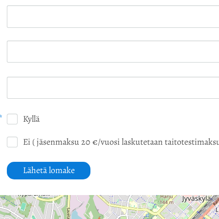
*
Kyllä
Ei ( jäsenmaksu 20 €/vuosi laskutetaan taitotestimaks
Lähetä lomake