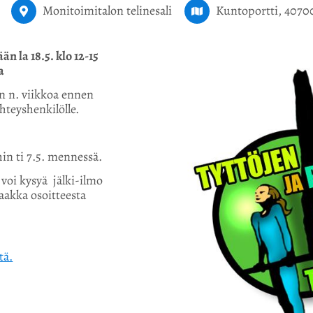
Monitoimitalon telinesali
Kuntoportti, 40700
ään la 18.5. klo 12-15
a
n n. viikkoa ennen
hteyshenkilölle.
in ti 7.5. mennessä.
voi kysyä jälki-ilmo
aakka osoitteesta
tä.