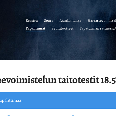
Etusivu
Seura
Ajankohtaista
Harrastevoimiste
Tapahtumat
Seuratuotteet
Tapaturman sattuessa/
nevoimistelun taitotestit 18.
 tapahtumaa.