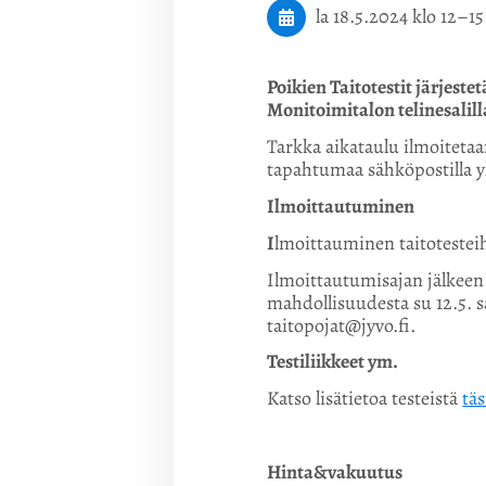
la 18.5.2024
klo 12
–
15
Poikien Taitotestit järjestet
Monitoimitalon telinesalill
Tarkka aikataulu ilmoitetaa
tapahtumaa sähköpostilla y
Ilmoittautuminen
I
lmoittauminen taitotesteih
Ilmoittautumisajan jälkeen 
mahdollisuudesta su 12.5. s
taitopojat@jyvo.fi.
Testiliikkeet ym.
Katso lisätietoa testeistä
täs
Hinta&vakuutus