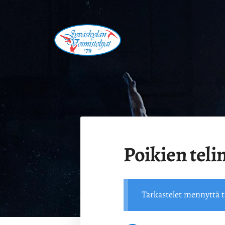
Siirry
sivun
sisältöön
Jyväskylän Voimistelijat '79 ry.
Poikien teli
Tarkastelet mennyttä