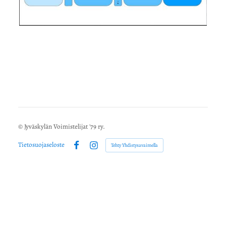
©
Jyväskylän Voimistelijat '79 ry.
Tietosuojaseloste
Tehty Yhdistysavaimella
Facebook
Instagram