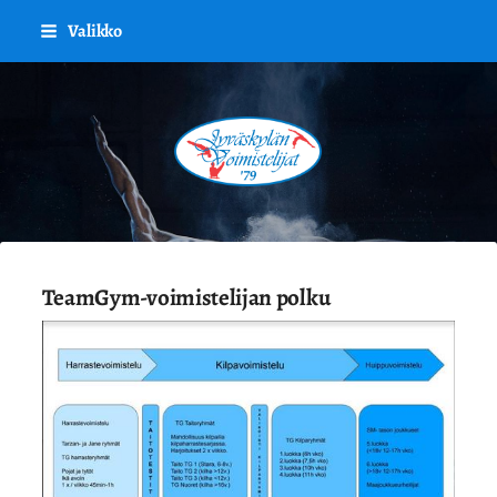
Siirry
Valikko
sivun
sisältöön
Jyväskylän Voimistelijat '79 ry.
TeamGym-voimistelijan polku