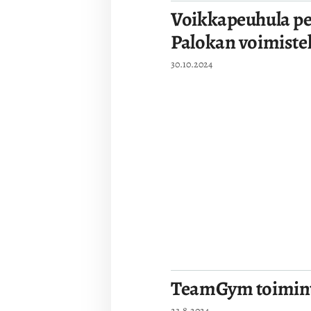
Voikkapeuhula perh
Palokan voimistel
30.10.2024
TeamGym toimint
23.8.2024