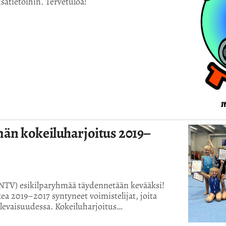
sätietoihin. Tervetuloa!
än kokeiluharjoitus 2019–
(NTV) esikilparyhmää täydennetään kevääksi!
a 2019–2017 syntyneet voimistelijat, joita
ulevaisuudessa. Kokeiluharjoitus…