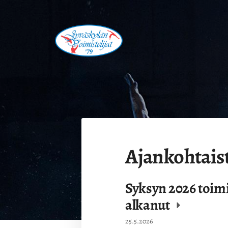
Siirry
sivun
sisältöön
Jyväskylän Voimistelijat '79 ry.
Ajankohtais
Syksyn 2026 toim
alkanut
25.5.2026