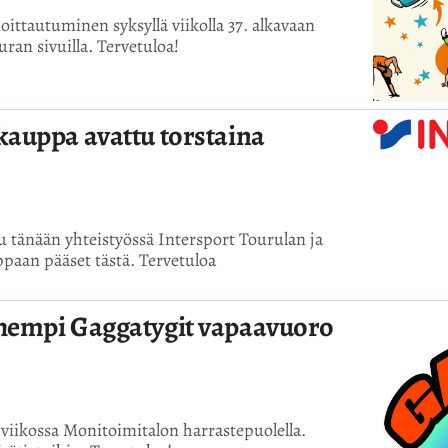
oittautuminen syksyllä viikolla 37. alkavaan
ran sivuilla. Tervetuloa!
kauppa avattu torstaina
 tänään yhteistyössä Intersport Tourulan ja
paan pääset tästä. Tervetuloa
hempi Gaggatygit vapaavuoro
iikossa Monitoimitalon harrastepuolella.