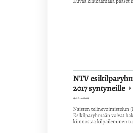
Kuvaa klikkaamalla pääset li
NTV esikilparyhm
2017 syntyneille
4.12.2024
Naisten telinevoimistelun 
Esikilparyhmään voivat hake
kiinnostaa kilpaileminen t