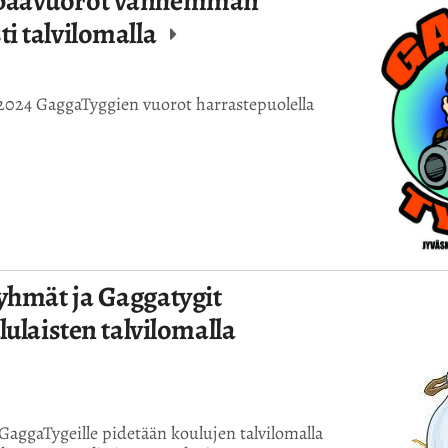
apaavuorot vanhemman
i talvilomalla
.2.2024 GaggaTyggien vuorot harrastepuolella
yhmät ja Gaggatygit
lulaisten talvilomalla
GaggaTygeille pidetään koulujen talvilomalla