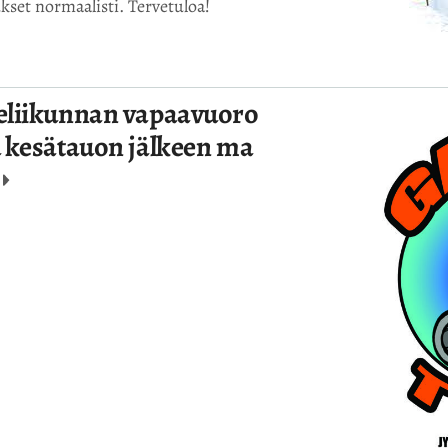
ukset normaalisti. Tervetuloa!
eliikunnan vapaavuoro
u kesätauon jälkeen ma