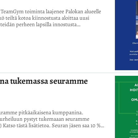
n TeamGym toiminta laajenee Palokan alueelle
ö teiltä kotoa kiinnostusta aloittaa uusi
teidän perheen lapsilla innostusta…
ana tukemassa seuramme
euramme pitkäaikaisena kumppanina.
aurheiluun pystyt tukemaaan seuramme
 Katso tästä lisätietoa. Seuran jäsen saa 10 %…