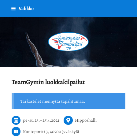
Siirry
Valikko
sivun
sisältöön
Jyväskylän Voimistelijat '79 ry.
TeamGymin luokkakilpailut
Tarkastelet mennyttä tapahtumaa.
pe-su
23.
–
25.4.2021
Hipposhalli
Kuntoportti 3, 40700 Jyväskylä