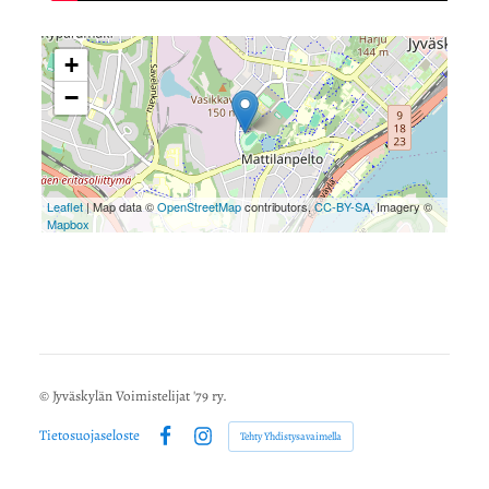
+
−
Leaflet
| Map data ©
OpenStreetMap
contributors,
CC-BY-SA
, Imagery ©
Mapbox
©
Jyväskylän Voimistelijat '79 ry.
Tietosuojaseloste
Tehty Yhdistysavaimella
Facebook
Instagram