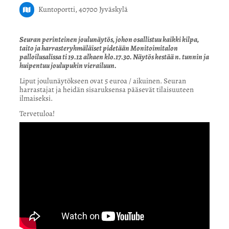
Kuntoportti, 40700 Jyväskylä
Seuran perinteinen joulunäytös, johon osallistuu kaikki kilpa,
taito ja harrasteryhmäläiset pidetään Monitoimitalon
palloilusalissa ti 19.12 alkaen klo.17.30. Näytös kestää n. tunnin ja
huipentuu joulupukin vierailuun.
Liput joulunäytökseen ovat 5 euroa / aikuinen. Seuran
harrastajat ja heidän sisaruksensa pääsevät tilaisuuteen
ilmaiseksi.
Tervetuloa!
YouTube-videon näyttäminen ei onnistunut.
Tarkista selaimen yksityisyysasetukset.