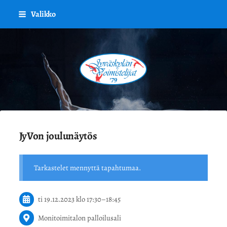
Siirry
Valikko
sivun
sisältöön
Jyväskylän Voimistelijat '79 ry.
JyVon joulunäytös
Tarkastelet mennyttä tapahtumaa.
ti 19.12.2023
klo 17:30
–
18:45
Monitoimitalon palloilusali