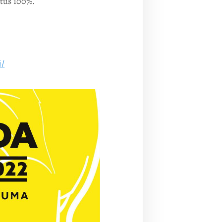
itus 100%.
i/