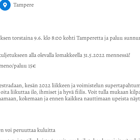
Tampere
uksen torstaina 9.6. klo 8:00 kohti Tamperetta ja paluu sunnu
ljetukseen alla olevalla lomakkeella 31.5.2022 mennessä!
 meno/paluu 15€
tradaan, kesän 2022 liikkeen ja voimistelun supertapahtu
oita liikuttaa ilo, ihmiset ja hyvä fiilis. Voit tulla mukaan ki
amaan, kokemaan ja ennen kaikkea nauttimaan upeista näytö
en voi peruuttaa kuluitta