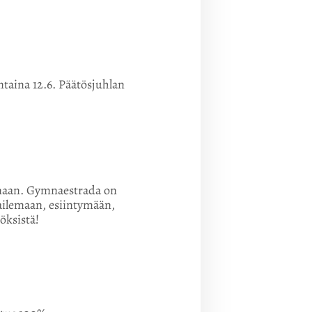
ntaina 12.6. Päätösjuhlan
maan. Gymnaestrada on
lpailemaan, esiintymään,
ksistä!