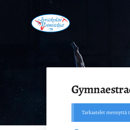
Siirry
sivun
sisältöön
Jyväskylän Voimistelijat '79 ry.
Gymnaestra
Tarkastelet mennyttä