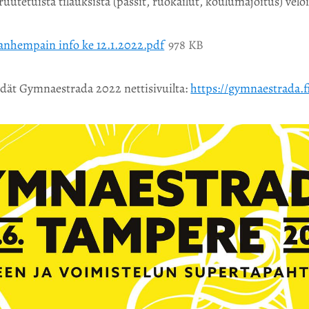
ruutetuista tilauksista (passit, ruokailut, koulumajoitus) velo
nhempain info ke 12.1.2022.pdf
978 KB
ydät Gymnaestrada 2022 nettisivuilta:
https://gymnaestrada.f