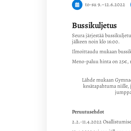
to-su
9.
–
12.6.2022
Bussikuljetus
Seura järjestää bussikuljet
jälkeen noin klo 16:00.
Ilmoittaudu mukaan bussiku
Meno-paluu hinta on 25€,
Lähde mukaan Gymnaes
kesätapahtuma niille, j
jumppa
Peruutusehdot
2.2.-11.4.2022 Osallistumis